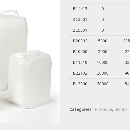
B14415
0
BC3601
0
BC5001
0
B20802
5000
285
B10400
5000
22
B11010
10000
32
B22102
20000
40
B13000
30000
54
Catégories :
Plastique
,
Bidons