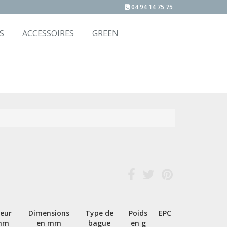
04 94 14 75 75
S
ACCESSOIRES
GREEN
eur
Dimensions
Type de
Poids
EPC
mm
en mm
bague
en g