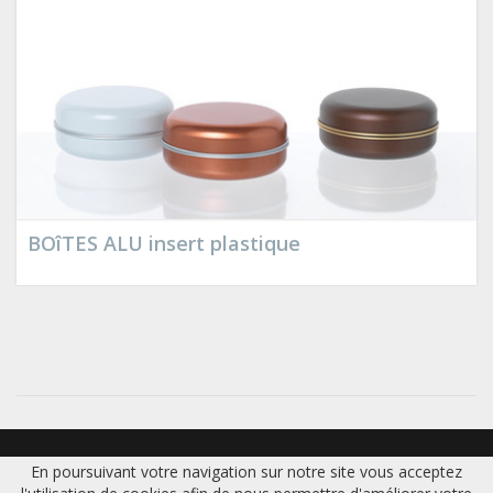
BOîTES ALU insert plastique
Accueil
|
Accueil
|
Contact
|
Plan du site
|
Mentions légales
En poursuivant votre navigation sur notre site vous acceptez
© 2018 Europackcom -
Réalisation Bexter