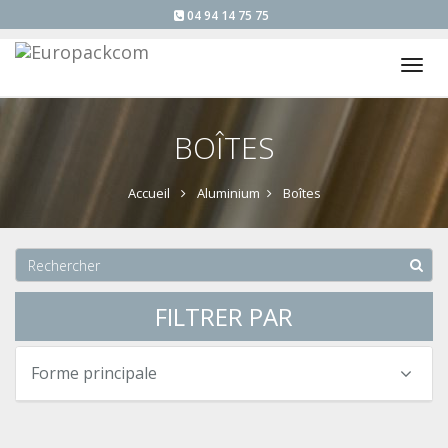
04 94 14 75 75
Tog
nav
BOÎTES
Accueil
Aluminium
Boîtes
FILTRER PAR
Forme principale