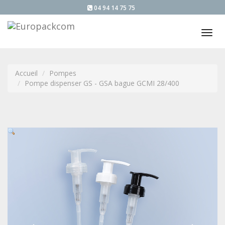
04 94 14 75 75
Tog
nav
Accueil
Pompes
Pompe dispenser GS - GSA bague GCMI 28/400