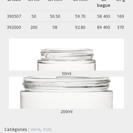
bague
390507
50
50.50
59.70
58 400
169
392000
200
58
92.80
89 400
370
50ml
200ml
Catégories :
Verre
,
Pots