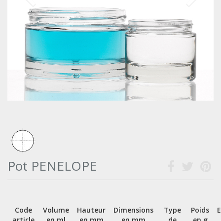
Pot PENELOPE
Code
Volume
Hauteur
Dimensions
Type
Poids
article
en ml
en mm
en mm
de
en g