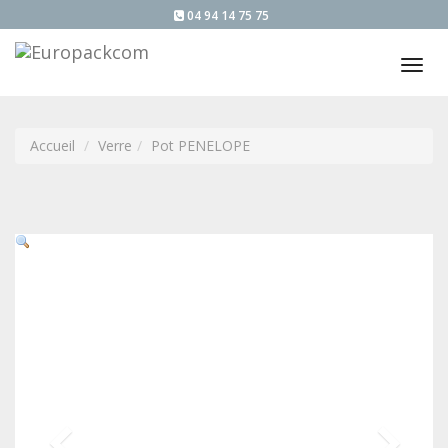
04 94 14 75 75
Tog
nav
Accueil
Verre
Pot PENELOPE