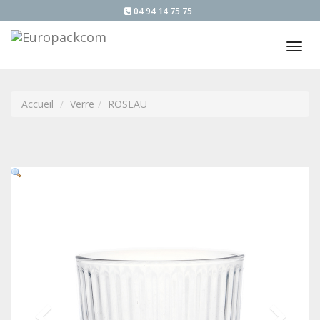
04 94 14 75 75
Tog
nav
Accueil
Verre
ROSEAU