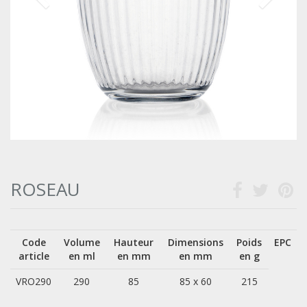
ROSEAU
Code
Volume
Hauteur
Dimensions
Poids
EPC
article
en ml
en mm
en mm
en g
VRO290
290
85
85 x 60
215