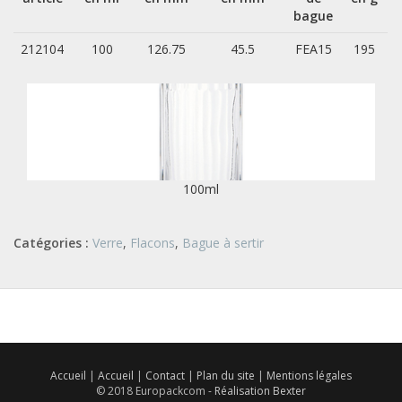
bague
212104
100
126.75
45.5
FEA15
195
100ml
Catégories :
Verre
,
Flacons
,
Bague à sertir
Accueil
|
Accueil
|
Contact
|
Plan du site
|
Mentions légales
© 2018 Europackcom -
Réalisation Bexter