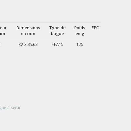
eur
Dimensions
Type de
Poids
EPC
mm
en mm
bague
en g
9
82 x 35.63
FEA15
175
ue à sertir