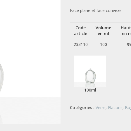
Face plane et face convexe
Code
Volume
Haut
article
en ml
en 
233110
100
9
100ml
Catégories :
Verre
,
Flacons
,
Bag