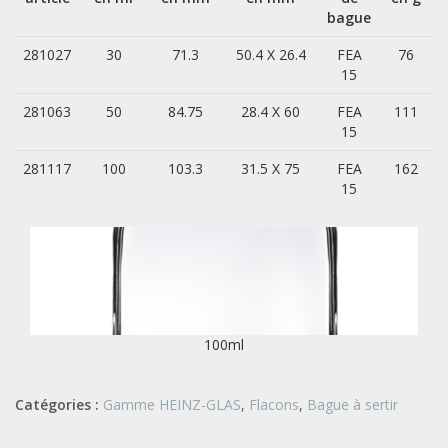
bague
281027
30
71.3
50.4 X 26.4
FEA
76
15
281063
50
84.75
28.4 X 60
FEA
111
15
281117
100
103.3
31.5 X 75
FEA
162
15
100ml
Catégories :
Gamme HEINZ-GLAS
,
Flacons
,
Bague à sertir