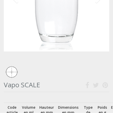
Vapo SCALE
Code
Volume
Hauteur
Dimensions
Type
Poids
article
en ml
en mm
en mm
de
en g