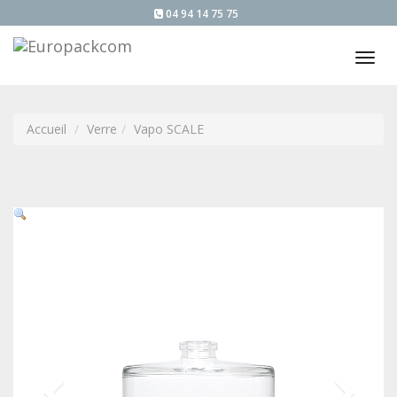
04 94 14 75 75
Tog
nav
Accueil
Verre
Vapo SCALE