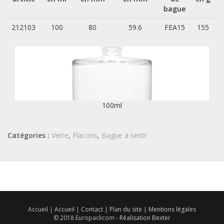
bague
212103
100
80
59.6
FEA15
155
100ml
Catégories :
Verre
,
Flacons
,
Bague à sertir
Accueil
|
Accueil
|
Contact
|
Plan du site
|
Mentions légales
© 2018 Europackcom -
Réalisation Bexter