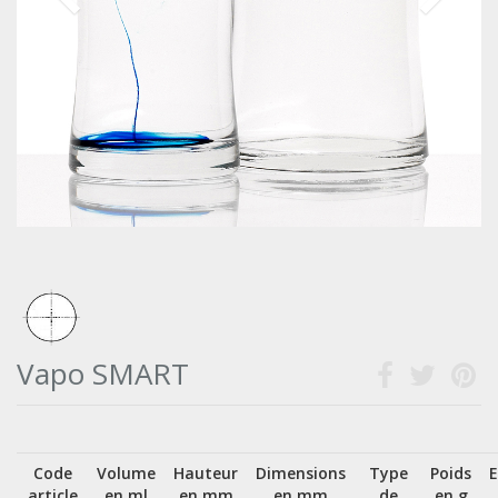
Vapo SMART
Code
Volume
Hauteur
Dimensions
Type
Poids
article
en ml
en mm
en mm
de
en g