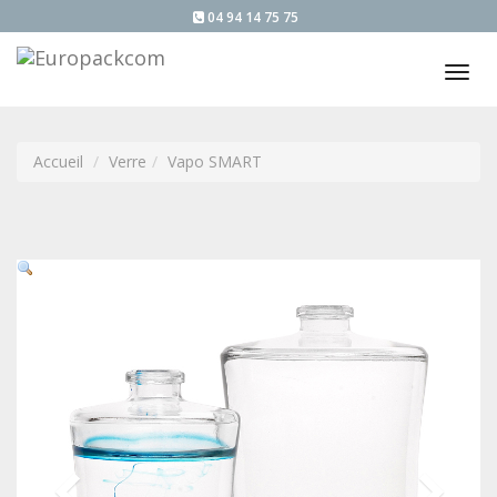
04 94 14 75 75
Tog
nav
Accueil
Verre
Vapo SMART