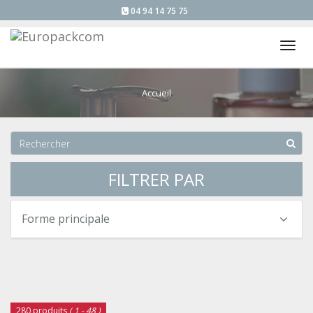
04 94 14 75 75
Tog
nav
Accueil
FILTRER PAR
Forme principale
280 produits
( 1 - 48 )