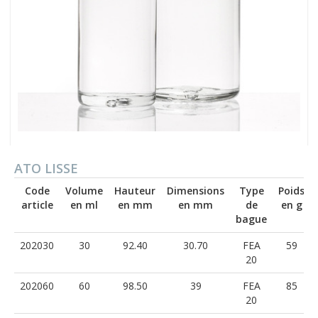
ATO LISSE
Code
Volume
Hauteur
Dimensions
Type
Poids
article
en ml
en mm
en mm
de
en g
bague
202030
30
92.40
30.70
FEA
59
20
202060
60
98.50
39
FEA
85
20