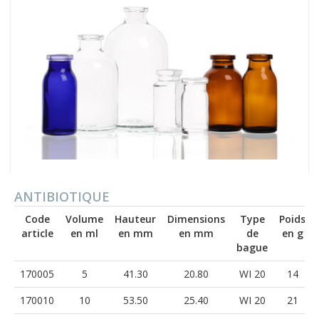
ANTIBIOTIQUE
Code
Volume
Hauteur
Dimensions
Type
Poids
article
en ml
en mm
en mm
de
en g
bague
170005
5
41.30
20.80
WI 20
14
170010
10
53.50
25.40
WI 20
21