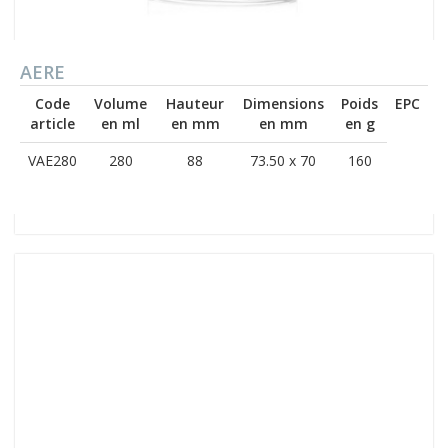
AERE
Code
Volume
Hauteur
Dimensions
Poids
EPC
article
en ml
en mm
en mm
en g
VAE280
280
88
73.50 x 70
160