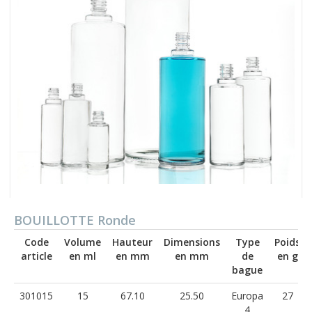
BOUILLOTTE Ronde
Code
Volume
Hauteur
Dimensions
Type
Poids
article
en ml
en mm
en mm
de
en g
bague
301015
15
67.10
25.50
Europa
27
4