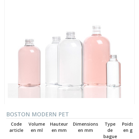
BOSTON MODERN PET
Code
Volume
Hauteur
Dimensions
Type
Poids
article
en ml
en mm
en mm
de
en g
bague