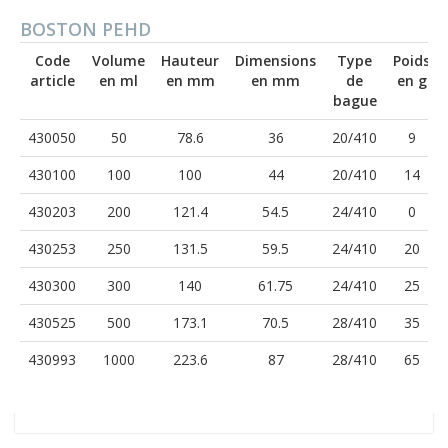
BOSTON PEHD
Code
Volume
Hauteur
Dimensions
Type
Poids
article
en ml
en mm
en mm
de
en g
bague
430050
50
78.6
36
20/410
9
430100
100
100
44
20/410
14
430203
200
121.4
54.5
24/410
0
430253
250
131.5
59.5
24/410
20
430300
300
140
61.75
24/410
25
430525
500
173.1
70.5
28/410
35
430993
1000
223.6
87
28/410
65