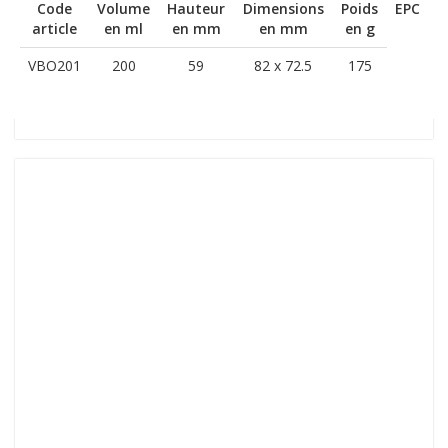
Code
Volume
Hauteur
Dimensions
Poids
EPC
article
en ml
en mm
en mm
en g
VBO201
200
59
82 x 72.5
175