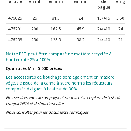
article
en ml
en mm
en mm
de
en g
bague
476025
25
81.5
24
15/415
5.50
476201
200
162.5
45.9
24/410
24
476253
250
128.5
58.2
24/410
21
Notre PET peut être composé de matière recyclée à
hauteur de 25 à 100%.
Quantités Mini 5 000 pièces
Les accessoires de bouchage sont également en matière
végétale issue de la canne à sucre hormis les réducteurs
composés d'algues à hauteur de 30%.
Nos services vous accompagnent pour la mise en place de tests de
compatibilité et de fonctionnalité.
Nous consulter pour les documents techniques.