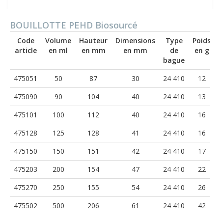
BOUILLOTTE PEHD Biosourcé
Code
Volume
Hauteur
Dimensions
Type
Poids
article
en ml
en mm
en mm
de
en g
bague
475051
50
87
30
24 410
12
475090
90
104
40
24 410
13
475101
100
112
40
24 410
16
475128
125
128
41
24 410
16
475150
150
151
42
24 410
17
475203
200
154
47
24 410
22
475270
250
155
54
24 410
26
475502
500
206
61
24 410
42