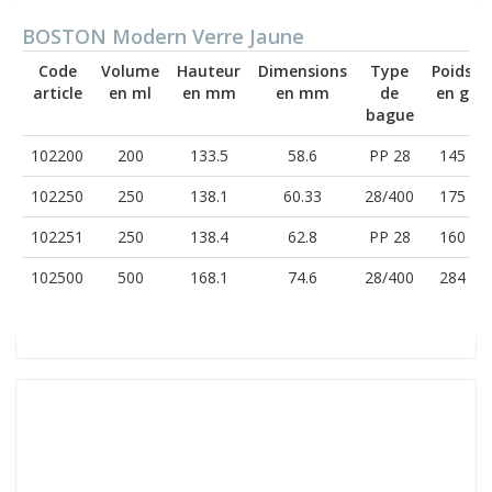
BOSTON Modern Verre Jaune
Code
Volume
Hauteur
Dimensions
Type
Poids
article
en ml
en mm
en mm
de
en g
bague
102200
200
133.5
58.6
PP 28
145
102250
250
138.1
60.33
28/400
175
102251
250
138.4
62.8
PP 28
160
102500
500
168.1
74.6
28/400
284