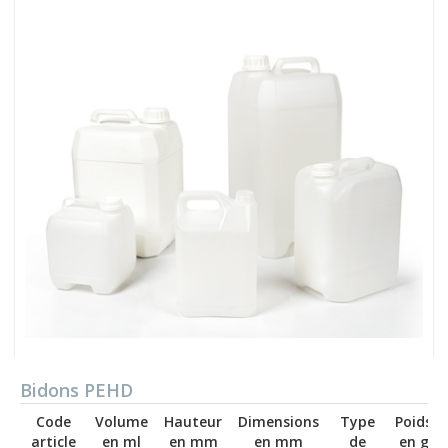
Bidons PEHD
Code
Volume
Hauteur
Dimensions
Type
Poids
article
en ml
en mm
en mm
de
en g